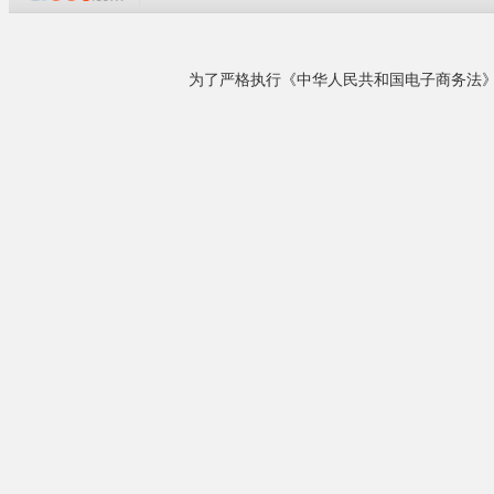
企业概况
德州艾富莱空调营销服务中心隶属德州艾富莱空
调设备有限公司管理，主要经营中央空调主机和
中央空调末端两大品牌。本着服务于客户，在工
程设计、选型、报价、工程优化方面真正实现一
风冷冷热水机
站式服务；为提高服务效率，联合德州空调生产
企业建立业务合作及股份加盟关系，成为现代农
业大棚温室空调专业企业，中央空调系列产品开
发、生......
风冷模块式冷
风冷模块式冷
详细了解
组，又可充分
1、可在制冷
2、由于采用
施工方便，安
3、机组可放
相关产品
4、机组为模
5、因为机组
染，是典型的
来电议定
6、冬季供热
济南正庄农业大棚移动...
由于上述优点