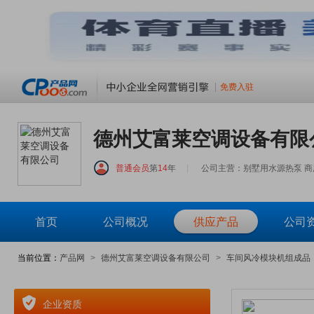
免费入驻
德州艾富莱空调设备有限
普通会员
第
14
年
|
公司主营：别墅用水源热泵 商
首页
公司概况
供应产品
公司
当前位置：
产品网
>
德州艾富莱空调设备有限公司
>
车间风冷模块机组成品
企业资质