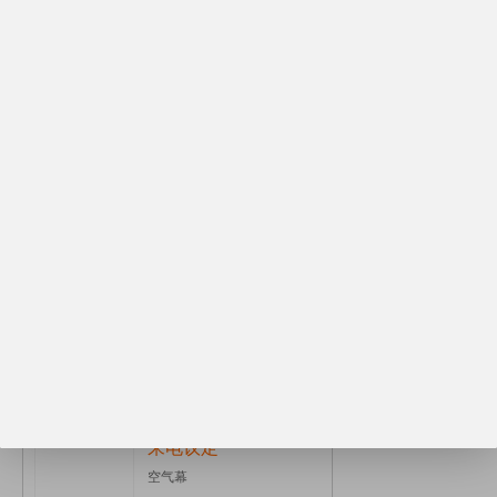
改变，电力供
来电议定
邢台区域使用小型地源...
来电议定
车间风冷模块机组成品
¥700.00
小居室使用壁挂水空调...
来电议定
空气幕