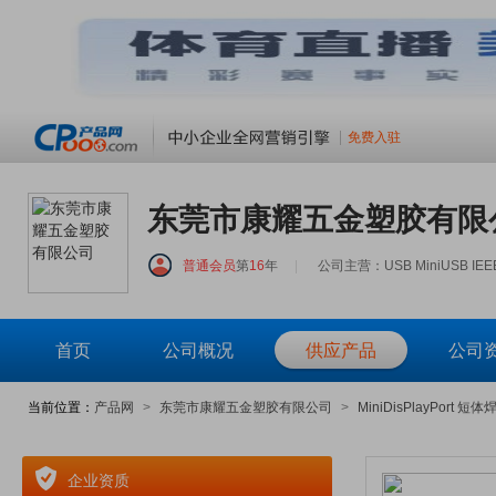
免费入驻
东莞市康耀五金塑胶有限
普通会员
第
16
年
|
公司主营：USB MiniUSB IEEE139
首页
公司概况
供应产品
公司
当前位置：
产品网
>
东莞市康耀五金塑胶有限公司
>
MiniDisPlayPort 短
企业资质