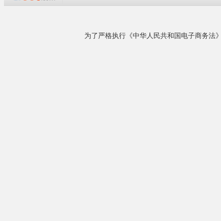
企业概况
东莞市康耀五金塑胶有限公司成立于二零零三年,
是具有精湛技术的电脑、通信、网络、数码、游
Mini Display
戏机、汽车、医疗等连接器产品制造企业,本公司
Features and 
拥有一批高素质的专业技术队伍及管理人才,凭借
Carries uncom
雄厚的技术力量,先进的高科技设备,强大的销售网
older cable t
络,执着的信念,经过几年风雨历程,努力开拓,持续
改善，已在同行业中独树一帜。公司......
Physical
Material:
详细了解
Contact
Housing : L
Color :White
Finish:
Gold plating 
相关产品
Matte tin plat
Electrical
¥0.10
Voltage rat
MiniDisPla...
Current rating
Dielectric st