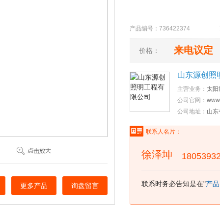
产品编号：736422374 更新
来电议定
价格：
山东源创照
主营业务：
太阳
公司官网：
www
公司地址：
山东
联系人名片：
徐泽坤
1805393
联系时务必告知是在"
产品
更多产品
询盘留言