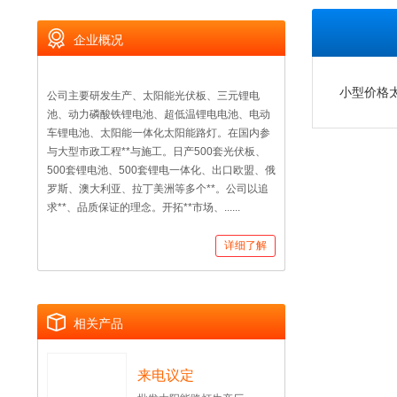
企业概况
小型价格
公司主要研发生产、太阳能光伏板、三元锂电
池、动力磷酸铁锂电池、超低温锂电电池、电动
车锂电池、太阳能一体化太阳能路灯。在国内参
与大型市政工程**与施工。日产500套光伏板、
500套锂电池、500套锂电一体化、出口欧盟、俄
罗斯、澳大利亚、拉丁美洲等多个**。公司以追
求**、品质保证的理念。开拓**市场、......
详细了解
相关产品
来电议定