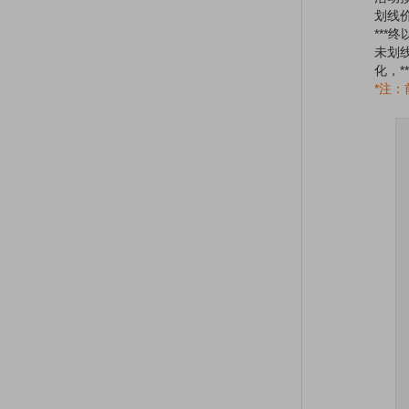
划线
***
未划
化，*
*注