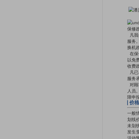
保修
凡我
服务
换机
在保
以免
收费
凡已
服务
对顾
人员
障申
价
一般
划线
未划
发生变
活动