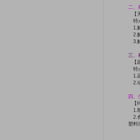
二、
【天
特
1.
2.
3.
三、
【蔬
特
1.
2.
四、
【纯
1.
2.
塑料