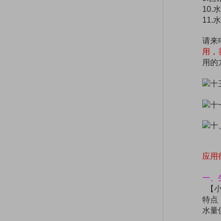
10
11
请来
用，
用的
应用
一、
【小
特点
水量