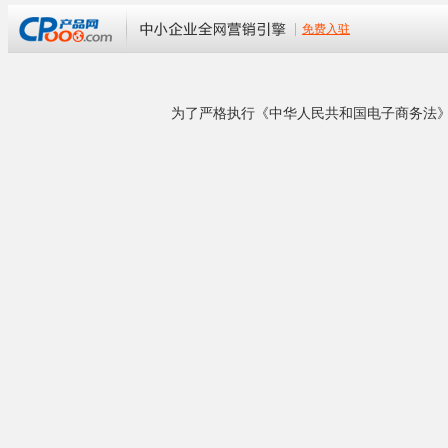
者，多年的测量传感器和仪器制造经验保证了最
佳的解决方案。其产品在欧洲和北美已畅销多
年。Burste为全球的7000多个客户提供服务，具
有强大的技术研发实力。产品......
YT智能压力
详细了解
YT智能压力
输入输出信号
YT两线制智
S智能压力/
YT智能压力
相关产品
用户亦可选择
供电电源
9
输出信号
二
来电议定
内置显示器
O
YT系列LT法兰式液...
自诊断功能
放
工作温度
-4
传感器型号
1
-
来电议定
2
-
YT系列CT温度变送...
3
-
4
-