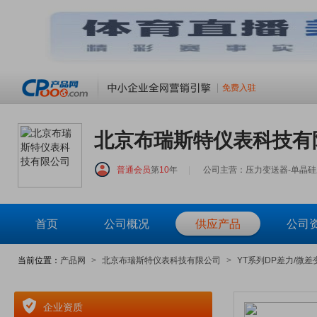
免费入驻
北京布瑞斯特仪表科技有
普通会员
第
10
年
|
公司主营：压力变送器-单晶
首页
公司概况
供应产品
公司
当前位置：
产品网
>
北京布瑞斯特仪表科技有限公司
>
YT系列DP差力/微差
企业资质