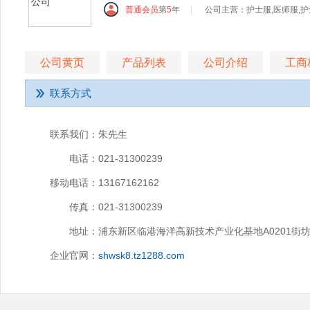
普通会员
第
5
年
|
公司主营：护士服,医师服,护
公司黄页
产品列表
公司介绍
工商
联系方式
联系我们：
朱先生
电话：
021-31300239
移动电话：
13167162162
传真：
021-31300239
地址：
浦东新区临港海洋高新技术产业化基地A0201街坊1
企业官网：
shwsk8.tz1288.com