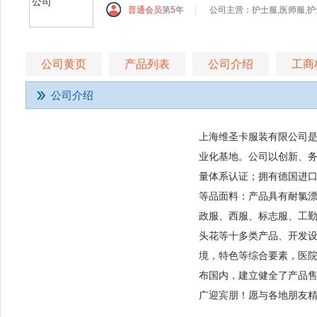
普通会员
第
5
年
|
公司主营：护士服,医师服,护
公司黄页
产品列表
公司介绍
工商
公司介绍
上海维圣卡服装有限公司
业化基地。公司以创新、务
量体系认证；拥有德国进口
等品面料：产品具有耐氯
政服、西服、标志服、工
头花等十多类产品、开发设
境，特色等综合要素，医
布国内，建立健全了产品
广迎宾朋！愿与各地朋友