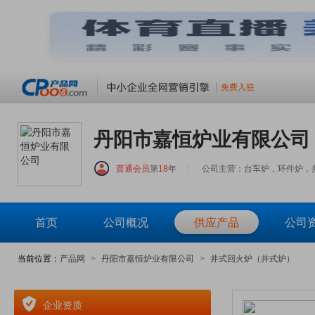
免费入驻
丹阳市嘉恒炉业有限公司
普通会员
第
18
年
|
公司主营：台车炉，环件炉，
首页
公司概况
供应产品
公司
当前位置：
产品网
>
丹阳市嘉恒炉业有限公司
>
井式回火炉（井式炉）
企业资质