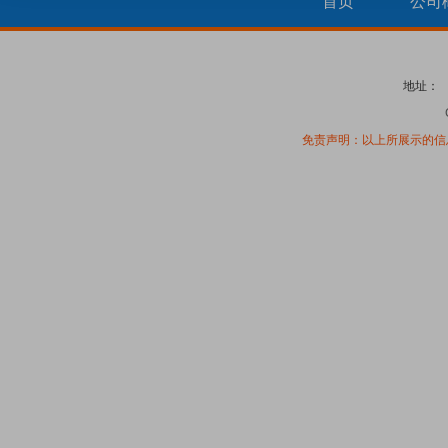
首页
公司
地址：
免责声明：以上所展示的信