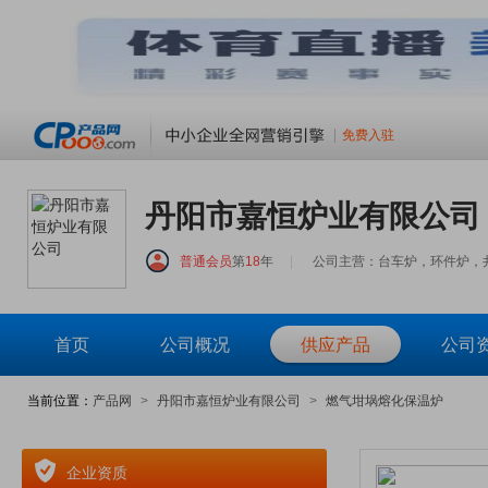
免费入驻
丹阳市嘉恒炉业有限公司
普通会员
第
18
年
|
公司主营：台车炉，环件炉，
首页
公司概况
供应产品
公司
当前位置：
产品网
>
丹阳市嘉恒炉业有限公司
>
燃气坩埚熔化保温炉
企业资质