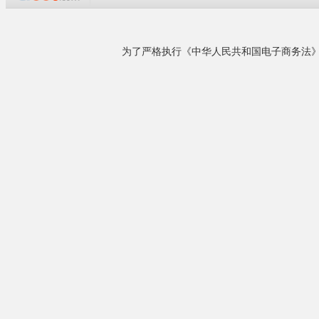
单位，产品广泛应用于机械、冶金、模具、铸
造、汽车、军工等各种工业领域，产品远销新加
坡、泰国、马来西亚、越南、澳大利亚等国家和
香港、台湾地区，是热处理工业炉定点示范单
位。公司拥......
一、用途
详细了解
本系列坩埚
二、产品结
本电炉结构
炉体外壳由型
相关产品
能。底部留有
该熔铝炉采
烧嘴采用国内
来电议定
烟道为活动式
温控系统采用
快速淬火炉
详细介绍：
ht
来电议定
井式气体渗碳炉(井式...