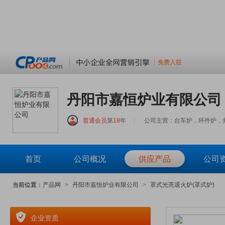
免费入驻
丹阳市嘉恒炉业有限公司
普通会员
第
18
年
|
公司主营：台车炉，环件炉，
首页
公司概况
供应产品
公司
当前位置：
产品网
>
丹阳市嘉恒炉业有限公司
>
罩式光亮退火炉(罩式炉)
企业资质