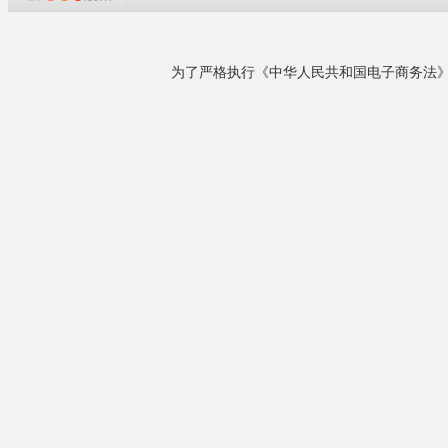
单位，产品广泛应用于机械、冶金、模具、铸
造、汽车、军工等各种工业领域，产品远销新加
坡、泰国、马来西亚、越南、澳大利亚等国家和
香港、台湾地区，是热处理工业炉定点示范单
位。公司拥......
罩式光亮退火
详细了解
1
、特殊钢
2
、特殊
3
、硅钢
4
、金属
相关产品
罩式光亮退火
来电议定
快速淬火炉
来电议定
井式气体渗碳炉(井式...