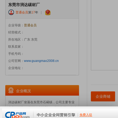
东莞市润达碳材厂
普通会员
第
17
年
|
企业等级：
普通会员
经营模式：
所在地区：广东 东莞
联系卖家：
手机号码：
公司官网：
www.guangmao2008.cn
企业地址：
企业概况
企业商铺
润达碳材厂坐落在东莞市石碣镇，公司主要专业
生产，销售，碳纤板.玻纤维板。碳纤管/棒。玻纤
管/棒。我们的工艺有：手湖.先进的缠绕.SMC模