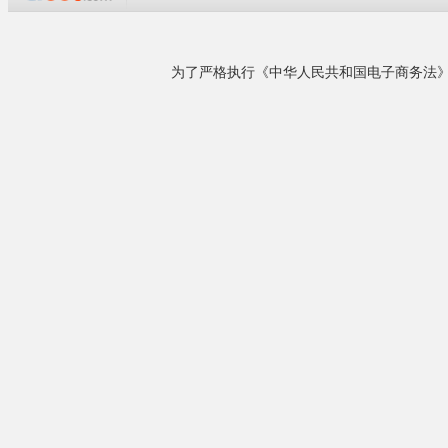
压。我们可以免会为客户提供新产品开发.加工。
本公司自2008年成立以来，一直坚持以人为本.
用户至上的理信念,凭借可靠的质量,优秀的团队,
实现了企业快速发展。...
供应碳纤维板
详细了解
相关产品
来电议定
供应碳纤维钱包
¥15.00
供应玻璃纤维家具刮片