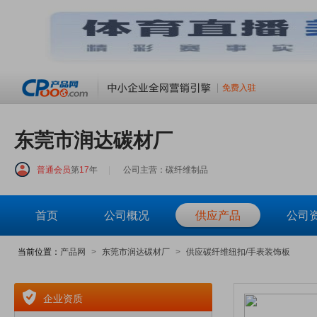
免费入驻
东莞市润达碳材厂
普通会员
第
17
年
|
公司主营：碳纤维制品
首页
公司概况
供应产品
公司
当前位置：
产品网
>
东莞市润达碳材厂
>
供应碳纤维纽扣/手表装饰板
企业资质