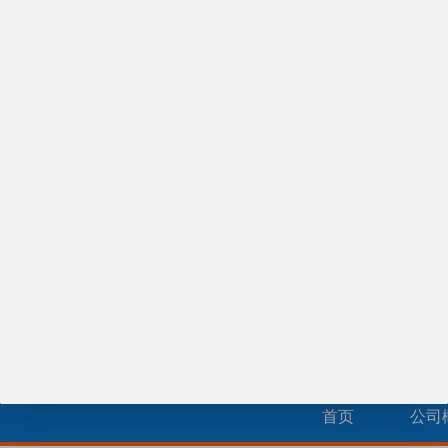
来电议定
供应玻璃钢天线罩
¥70.00
供应碳纤维皮带
¥90.00
供应玻璃钢椅子脚
首页
公司