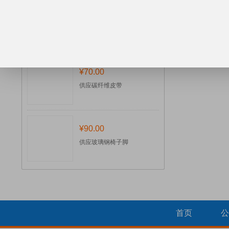
来电议定
供应玻璃钢天线罩
¥70.00
供应碳纤维皮带
¥90.00
供应玻璃钢椅子脚
首页
公