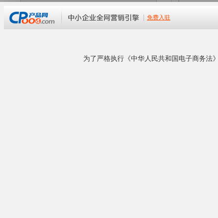
东莞市润达碳材厂
普通会员
第
17
年
|
企业等级：
普通会员
经营模式：
所在地区：广东 东莞
联系卖家：
手机号码：
公司官网：
www.guangmao2008.cn
企业地址：
企业概况
企业商铺
润达碳材厂坐落在东莞市石碣镇，公司主要专业
生产，销售，碳纤板.玻纤维板。碳纤管/棒。玻纤
管/棒。我们的工艺有：手湖.先进的缠绕.SMC模