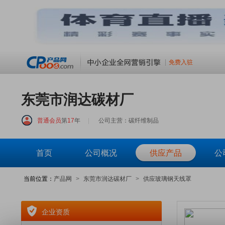
免费入驻
东莞市润达碳材厂
普通会员
第
17
年
|
公司主营：碳纤维制品
首页
公司概况
供应产品
公
当前位置：
产品网
>
东莞市润达碳材厂
>
供应玻璃钢天线罩
企业资质