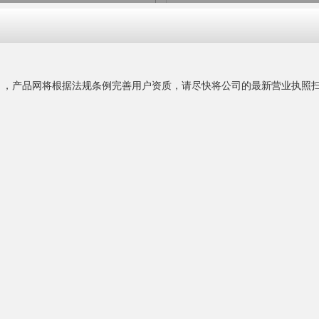
产品编号：3169112 更新时间
来电议定
价格：
东莞市润达碳材厂
主营业务：
碳纤维制品
公司官网：
www.guangmao2008.
公司地址：
联系人名片：
联系时务必告知是在"
产品
更多产品
询盘留言