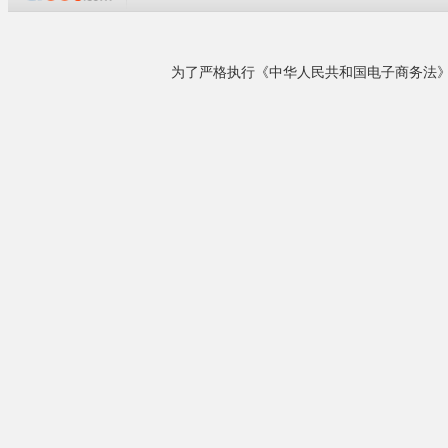
压。我们可以免会为客户提供新产品开发.加工。
本公司自2008年成立以来，一直坚持以人为本.
用户至上的理信念,凭借可靠的质量,优秀的团队,
实现了企业快速发展。...
详细了解
玻璃纤维家具
相关产品
来电议定
供应碳纤维钱包
¥15.00
供应玻璃纤维家具刮片