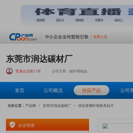
免费入驻
东莞市润达碳材厂
普通会员
第
17
年
|
公司主营：碳纤维制品
首页
公司概况
供应产品
公司
当前位置：
产品网
>
东莞市润达碳材厂
>
供应玻璃纤维家具刮片
企业资质