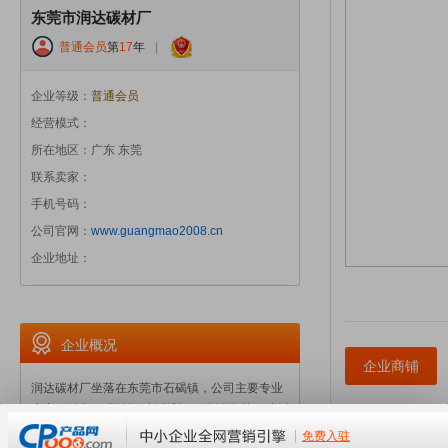
东莞市润达碳材厂
普通会员
第
17
年
|
企业等级：
普通会员
经营模式：
所在地区：广东 东莞
联系卖家：
手机号码：
公司官网：
www.guangmao2008.cn
企业地址：
企业概况
企业商铺
润达碳材厂坐落在东莞市石碣镇，公司主要专业
生产，销售，碳纤板.玻纤维板。碳纤管/棒。玻纤
管/棒。我们的工艺有：手湖.先进的缠绕.SMC模