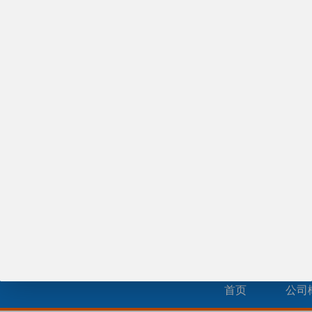
来电议定
供应玻璃钢天线罩
¥70.00
供应碳纤维皮带
¥90.00
供应玻璃钢椅子脚
首页
公司