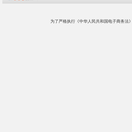
企业概况
上海影享系统工程技术有限公司
(www.51touying.cn)是一家以高新技术为依托的
亚狮龙羽毛球
创新型企业，其总公司－北京雨辰视美科技有限
亚狮龙羽毛球
公司位于中关村核心地带鼎好大厦二层，注册资
亚狮龙1和2
本3000万，是迄今为止中关村唯一一家提供系统
亚狮龙羽毛球
方案展示以及提供用户需求解决方案的AV系统集
亚狮龙DF-0
成企业并拥有全国最大的大屏显示产品卖场......
亚狮龙SL-0
亚狮龙GH-0
详细了解
亚狮龙ZG-0
亚狮龙A9羽
亚狮龙AY-0
亚狮龙AY-0
亚狮龙AY-0
相关产品
亚狮龙10号
亚狮龙8号羽
更多亚狮龙羽毛球请登
来电议定
亚狮龙羽毛球***报
尤尼克斯羽毛球拍推荐