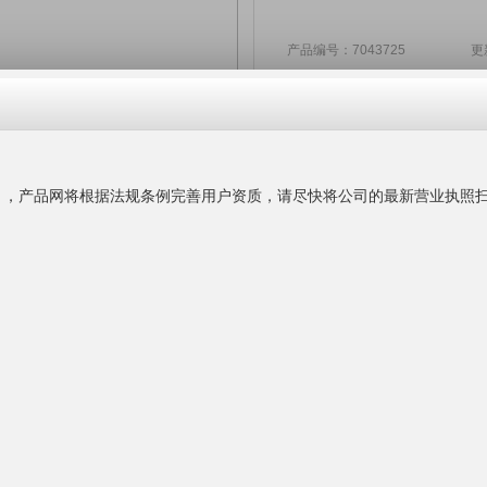
产品编号：7043725 更新时间
来电议定
价格：
上海影享系统工程技术有
主营业务：
投影机,投影仪
公司官网：
www.51touying.cn
公司地址：
联系人名片：
联系时务必告知是在"
产品
更多产品
询盘留言